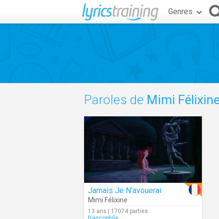
Genres
Paroles de
Mimi Félixin
Jamais Je N'avouerai
Mimi Félixine
13 ans | 17074 parties
francophile