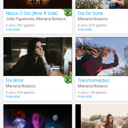
Nasce O Sol (Ame A Vida)
Dia De Sorte
João Figueiredo
,
Mariana Nolasco
Mariana Nolasco
5 ans | 367 parties
5 ans | 276 parties
marcelat
marcelat
Era Amor
Transforma(dor)
Mariana Nolasco
Mariana Nolasco
5 ans | 239 parties
6 ans | 100 parties
marcelat
marcelat