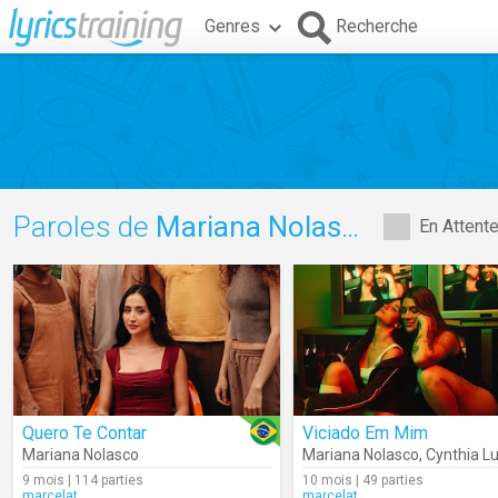
Genres
Recherche
Paroles de
Mariana Nolasco
En Attent
Quero Te Contar
Viciado Em Mim
Mariana Nolasco
Mariana Nolasco
,
Cynthia L
9 mois | 114 parties
10 mois | 49 parties
marcelat
marcelat