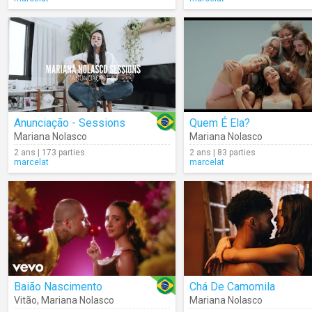
Anunciação - Sessions
Quem É Ela?
Mariana Nolasco
Mariana Nolasco
2 ans | 173 parties
2 ans | 83 parties
marcelat
marcelat
Baião Nascimento
Chá De Camomila
Vitão
,
Mariana Nolasco
Mariana Nolasco