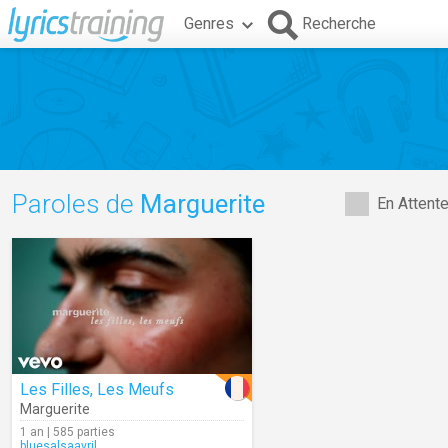
Genres
Recherche
Paroles de
Marguerite
En Attent
Les Filles, Les Meufs
Marguerite
1 an | 585 parties
bluesalsaavril