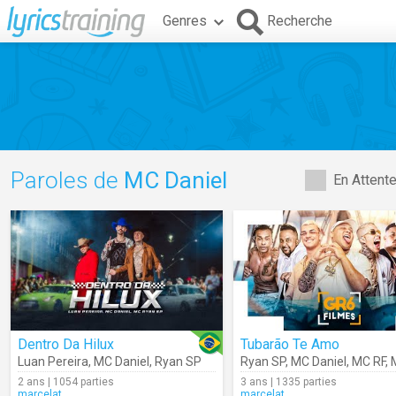
Genres
Recherche
Paroles de
MC Daniel
En Attent
Dentro Da Hilux
Tubarão Te Amo
Luan Pereira
,
MC Daniel
,
Ryan SP
Ryan SP
,
MC Daniel
,
MC RF
,
M
2 ans | 1054 parties
3 ans | 1335 parties
marcelat
marcelat