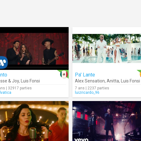
anto
Pa' Lante
sse & Joy
,
Luis Fonsi
Alex Sensation
,
Anitta
,
Luis Fonsi
ans | 32917 parties
7 ans | 2237 parties
lvatica
luizricardo_96