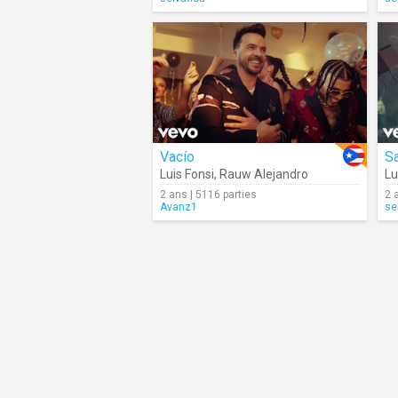
Vacío
S
Luis Fonsi
,
Rauw Alejandro
Lu
2 ans | 5116 parties
2 
Avanz1
se