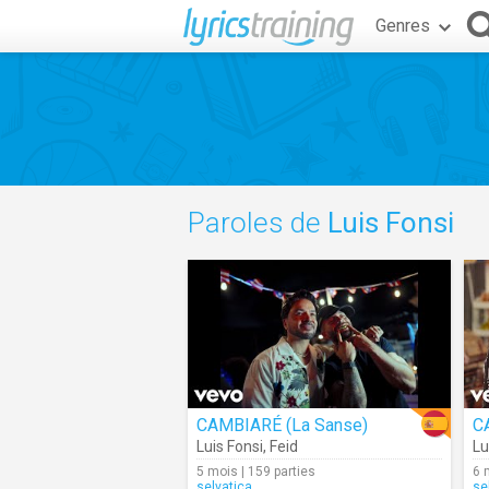
Genres
Paroles de
Luis Fonsi
CAMBIARÉ (La Sanse)
C
Luis Fonsi
,
Feid
Lu
5 mois | 159 parties
6 
selvatica
se