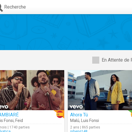
Recherche
En Attente de 
AMBIARÉ
Ahora Tú
is Fonsi
,
Feid
Malú
,
Luis Fonsi
mois | 1740 parties
2 ans | 865 parties
lvatica
isheng148