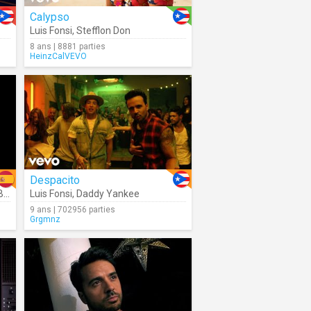
Calypso
Luis Fonsi
,
Stefflon Don
8 ans | 8881 parties
HeinzCalVEVO
Despacito
er
Luis Fonsi
,
Daddy Yankee
9 ans | 702956 parties
Grgmnz