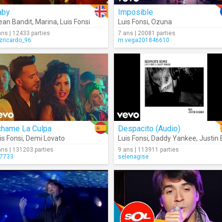
aby
Imposible
ean Bandit
,
Marina
,
Luis Fonsi
Luis Fonsi
,
Ozuna
ans | 12433 parties
7 ans | 20081 parties
izricardo_96
m.vega201846610
chame La Culpa
Despacito (Audio)
is Fonsi
,
Demi Lovato
Luis Fonsi
,
Daddy Yankee
,
Justin Bieb
ans | 131203 parties
9 ans | 113911 parties
7733
selenagise