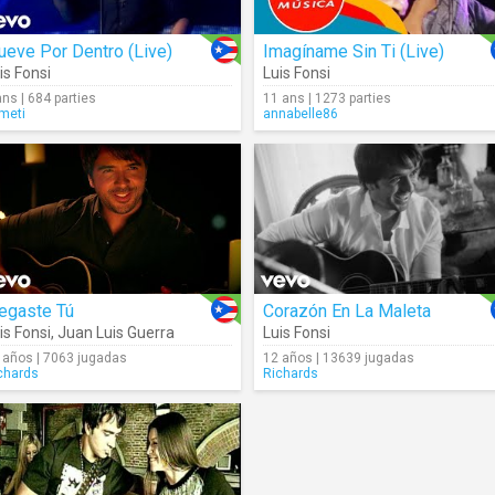
ueve Por Dentro (Live)
Imagíname Sin Ti (Live)
is Fonsi
Luis Fonsi
ans | 684 parties
11 ans | 1273 parties
meti
annabelle86
egaste Tú
Corazón En La Maleta
is Fonsi
,
Juan Luis Guerra
Luis Fonsi
 años | 7063 jugadas
12 años | 13639 jugadas
chards
Richards