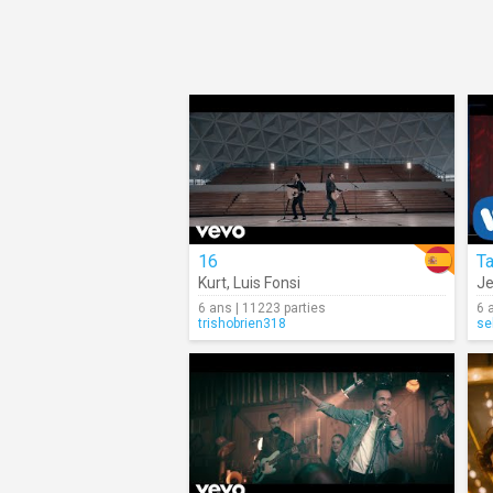
16
T
Kurt
,
Luis Fonsi
Je
6 ans | 11223 parties
6 
trishobrien318
se