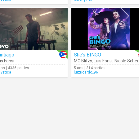
antiago
She’s BINGO
is Fonsi
MC Blitzy
,
Luis Fonsi
,
Nicole Scherzinger
ans | 4336 parties
5 ans | 314 parties
lvatica
luizricardo_96