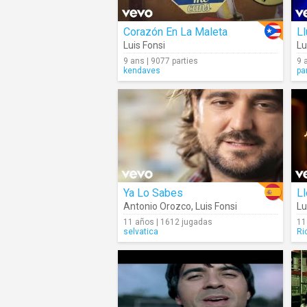
Corazón En La Maleta
Ll
Luis Fonsi
Lu
9 ans | 9077 parties
9 
kendaves
pa
Ya Lo Sabes
Ll
Antonio Orozco
,
Luis Fonsi
Lu
11 años | 1612 jugadas
11
selvatica
Ri