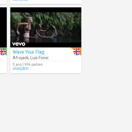
Wave Your Flag
Afrojack
,
Luis Fonsi
5 ans | 996 parties
chris2831