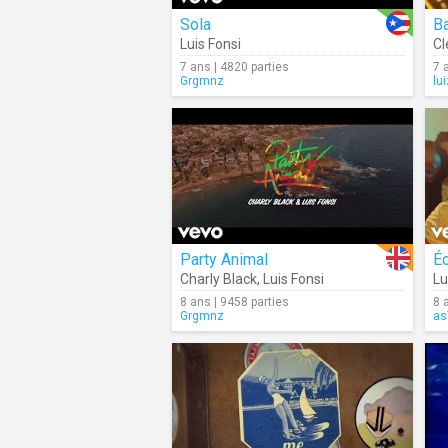
Sola
B
Luis Fonsi
Cl
7 ans | 4820 parties
7 
Grgmnz
lu
Party Animal
É
Charly Black
,
Luis Fonsi
Lu
8 ans | 9458 parties
8 
Grgmnz
as