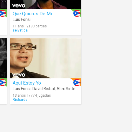
Que Quieres De Mi
Luis Fonsi
11 ans | 2183 parties
selvatica
Aquí Estoy Yo
Luis Fonsi
,
David Bisbal
,
Alex Sintek
,
Noel Schajris
13 años | 7774 jugadas
Richards