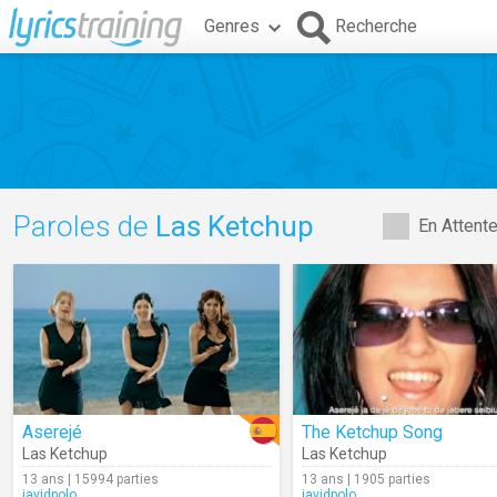
Genres
Recherche
Paroles de
Las Ketchup
En Attent
Aserejé
The Ketchup Song
Las Ketchup
Las Ketchup
13 ans | 15994 parties
13 ans | 1905 parties
javidpolo
javidpolo