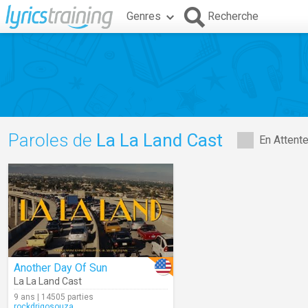
Genres
Recherche
Paroles de
La La Land Cast
En Attent
Another Day Of Sun
La La Land Cast
9 ans | 14505 parties
rockdrigosouza