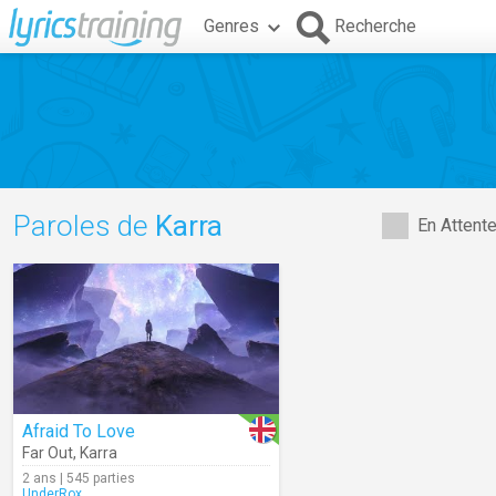
Genres
Recherche
Paroles de
Karra
En Attent
Afraid To Love
Far Out
,
Karra
2 ans | 545 parties
UnderRox