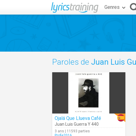
Genres
Paroles de
Juan Luis Gu
Ojalá Que Llueva Café
Juan Luis Guerra Y 440
3 ans | 11593 parties
Profe2016