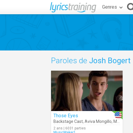
Genres
Paroles de
Josh Bogert
Those Eyes
Backstage Cast
,
Aviva Mongillo
,
Mckenzie Small
2 ans | 6031 parties
MusicMaker1