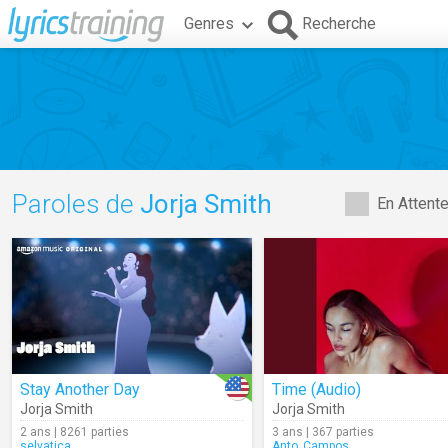
Genres
Recherche
Paroles de
Jorja Smith
En Attent
Stay Another Day
Time (Audio)
Jorja Smith
Jorja Smith
2 ans | 8261 parties
3 ans | 367 parties
selvatica
Anto_Campos