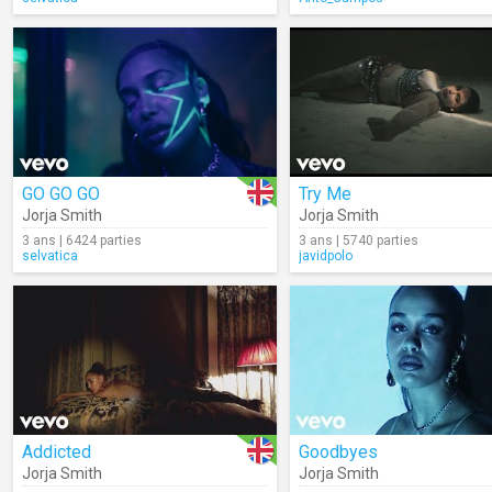
GO GO GO
Try Me
Jorja Smith
Jorja Smith
3 ans | 6424 parties
3 ans | 5740 parties
selvatica
javidpolo
Addicted
Goodbyes
Jorja Smith
Jorja Smith