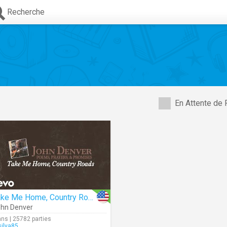
Recherche
En Attente de 
Take Me Home, Country Roads (Audio)
hn Denver
ans | 25782 parties
silva85