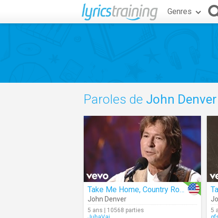
Genres
Paroles de
John Denver
Take Me Home, Country Roads (Live)
John Denver
Jo
5 ans | 10568 parties
5 
JuhaVai
gf