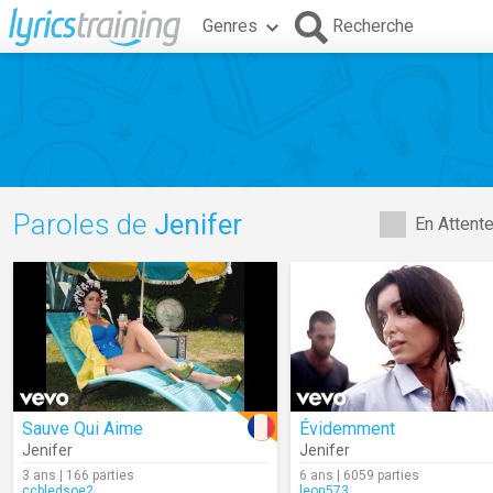
Genres
Recherche
Paroles de
Jenifer
En Attent
Sauve Qui Aime
Évidemment
Jenifer
Jenifer
3 ans | 166 parties
6 ans | 6059 parties
ccbledsoe2
leon573