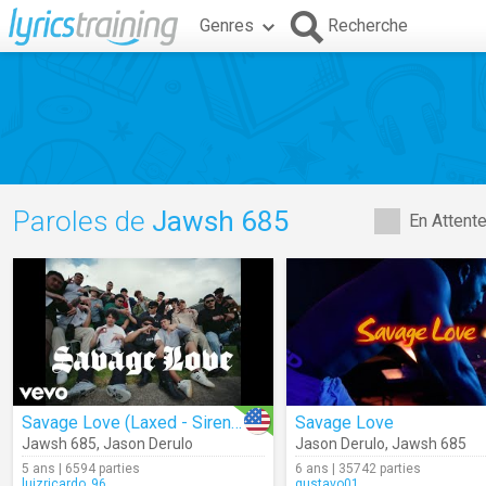
Genres
Recherche
Paroles de
Jawsh 685
En Attent
Savage Love (Laxed - Siren Beat)
Savage Love
Jawsh 685
,
Jason Derulo
Jason Derulo
,
Jawsh 685
5 ans | 6594 parties
6 ans | 35742 parties
luizricardo_96
gustavo01