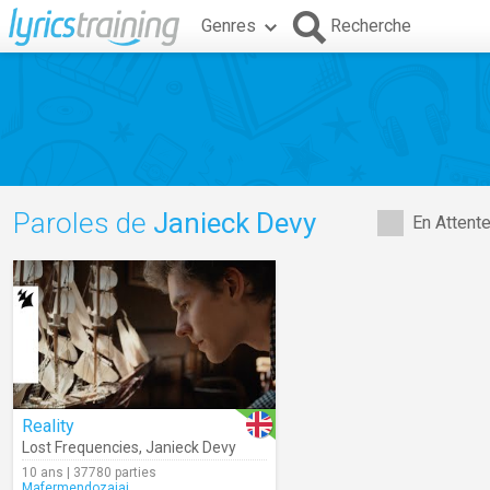
Genres
Recherche
Paroles de
Janieck Devy
En Attent
Reality
Lost Frequencies
,
Janieck Devy
10 ans | 37780 parties
Mafermendozajaj