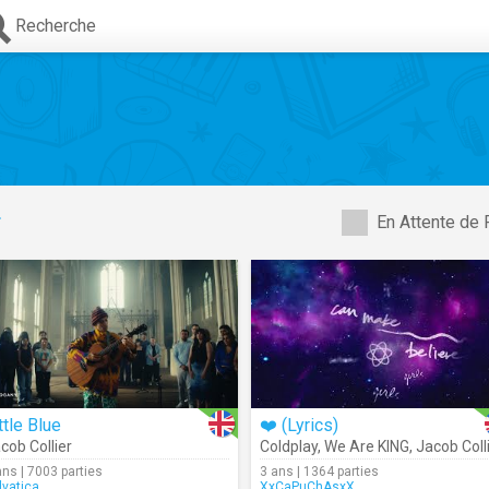
Recherche
r
En Attente de 
ttle Blue
❤️ (Lyrics)
cob Collier
Coldplay
,
We Are KING
,
Jacob Coll
ans | 7003 parties
3 ans | 1364 parties
lvatica
XxCaPuChAsxX