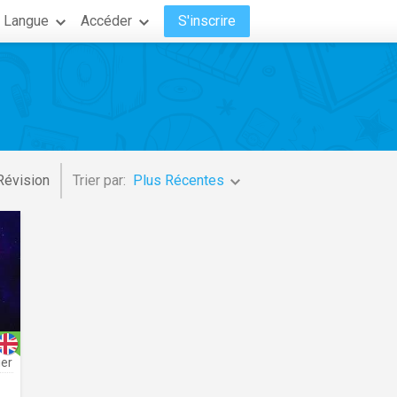
Langue
Accéder
S'inscrire
Révision
Trier par:
Plus Récentes
ier