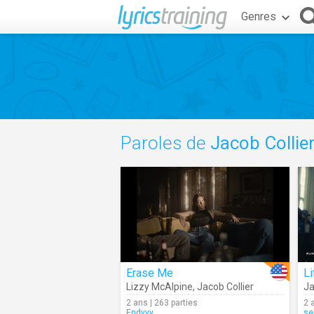
Genres
Paroles de
Jacob Collie
Erase Me
Li
Lizzy McAlpine
,
Jacob Collier
Ja
2 ans | 263 parties
2 
Endyyy
se