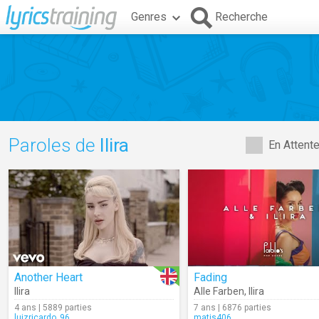
Genres
Recherche
Paroles de
Ilira
En Attent
Another Heart
Fading
Ilira
Alle Farben
,
Ilira
4 ans | 5889 parties
7 ans | 6876 parties
luizricardo_96
matis406