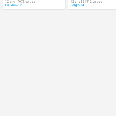
12 ans | 4679 parties
12 ans | 21312 parties
Eduknow123
SergioPM