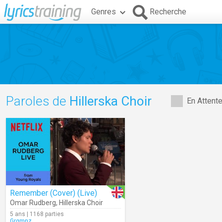
Genres
Recherche
Paroles de
Hillerska Choir
En Attent
Remember (Cover) (Live)
Omar Rudberg
,
Hillerska Choir
5 ans | 1168 parties
Grgmnz