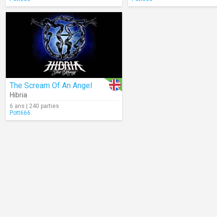
The Scream Of An Angel
Hibria
6 ans | 240 parties
Pott666