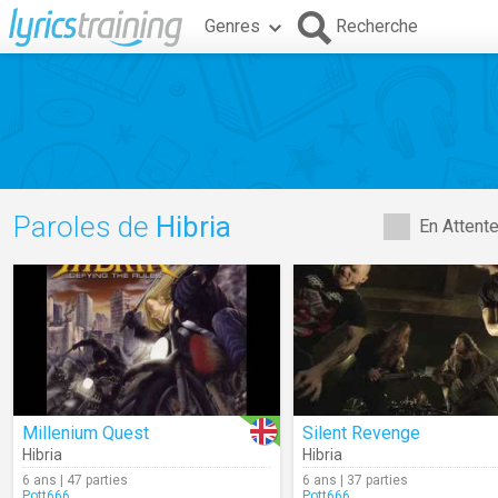
Genres
Recherche
Paroles de
Hibria
En Attent
Millenium Quest
Silent Revenge
Hibria
Hibria
6 ans | 47 parties
6 ans | 37 parties
Pott666
Pott666