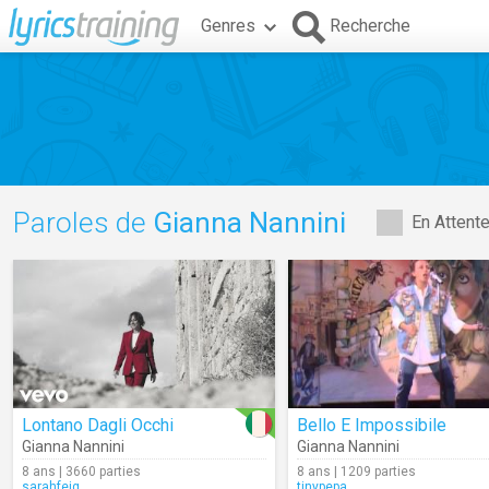
Genres
Recherche
Paroles de
Gianna Nannini
En Attent
Lontano Dagli Occhi
Bello E Impossibile
Gianna Nannini
Gianna Nannini
8 ans | 3660 parties
8 ans | 1209 parties
sarahfeig
tinypepa