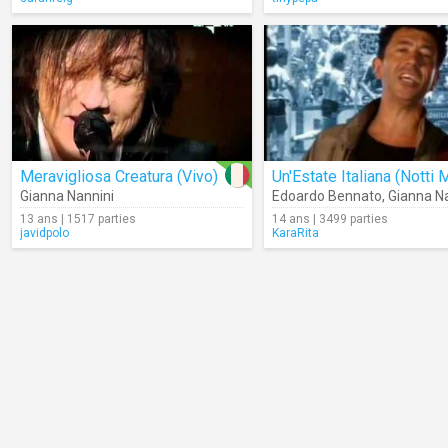
Meravigliosa Creatura (Vivo)
Gianna Nannini
Edoardo Bennato
,
Gianna N
13 ans | 1517 parties
14 ans | 3499 parties
javidpolo
KaraRita