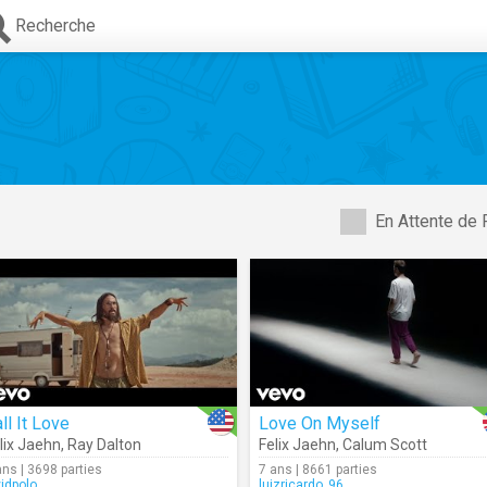
Recherche
En Attente de 
ll It Love
Love On Myself
lix Jaehn
,
Ray Dalton
Felix Jaehn
,
Calum Scott
ans | 3698 parties
7 ans | 8661 parties
vidpolo
luizricardo_96