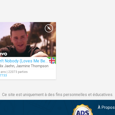
Ain’t Nobody (Loves Me Better)
lix Jaehn
,
Jasmine Thompson
 ans | 22073 parties
7733
Ce site est uniquement à des fins personnelles et éducatives.
À Propos