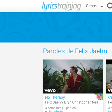
Genres
Paroles de
Felix Jaehn
No Therapy
Ca
Felix Jaehn
,
Bryn Christopher
,
Nea
Fe
4 semaines | 9 parties
3 
edits.by.loving
ja