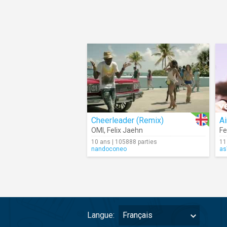
Cheerleader (Remix)
OMI
,
Felix Jaehn
Fe
10 ans | 105888 parties
11
nandoconeo
as
Langue:
Français