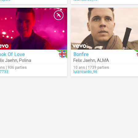
ook Of Love
Bonfire
lix Jaehn
,
Polina
Felix Jaehn
,
ALMA
ans | 936 parties
10 ans | 1739 parties
7733
luizricardo_96