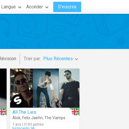
Langue
Accéder
S'inscrire
Révision
Trier par:
Plus Récentes
All The Lies
Alok
,
Felix Jaehn
,
The Vamps
7 ans | 5183 parties
luizricardo_96