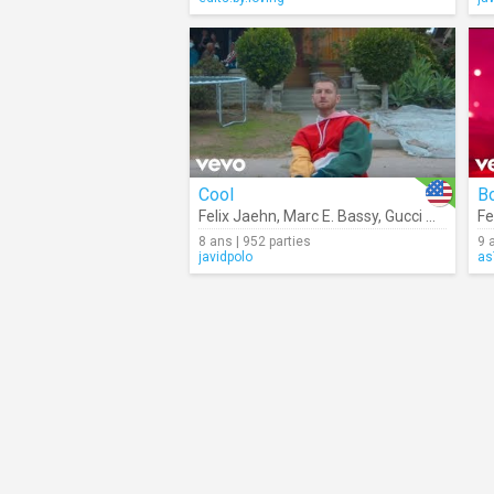
Cool
B
Felix Jaehn
,
Marc E. Bassy
,
Gucci Mane
Fe
8 ans | 952 parties
9 
javidpolo
as