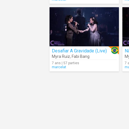
Desafiar A Gravidade (Live)
Nã
Myra Ruiz
,
Fabi Bang
My
7 ans | 57 parties
7 
marcelat
ma