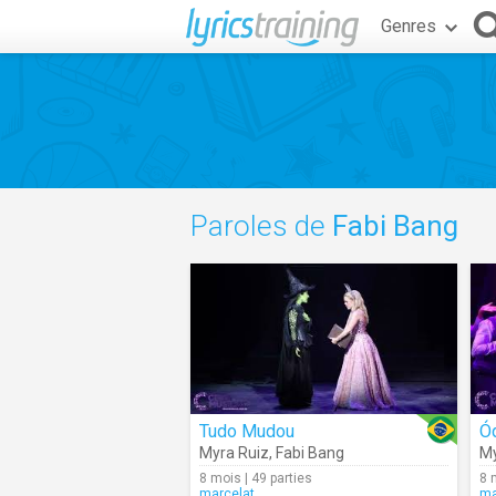
Genres
Paroles de
Fabi Bang
Tudo Mudou
Ó
Myra Ruiz
,
Fabi Bang
My
8 mois | 49 parties
8 
marcelat
ma