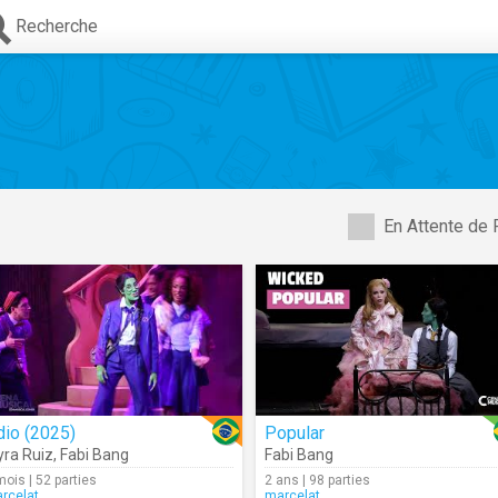
Recherche
En Attente de 
dio (2025)
Popular
ra Ruiz
,
Fabi Bang
Fabi Bang
mois | 52 parties
2 ans | 98 parties
rcelat
marcelat