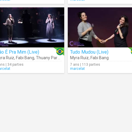
o É Pra Mim (Live)
Tudo Mudou (Live)
ra Ruiz
,
Fabi Bang
,
Thuany Parente
,
Roberta Jafet
Myra Ruiz
,
Fabi Bang
ans | 34 parties
7 ans | 113 parties
rcelat
marcelat