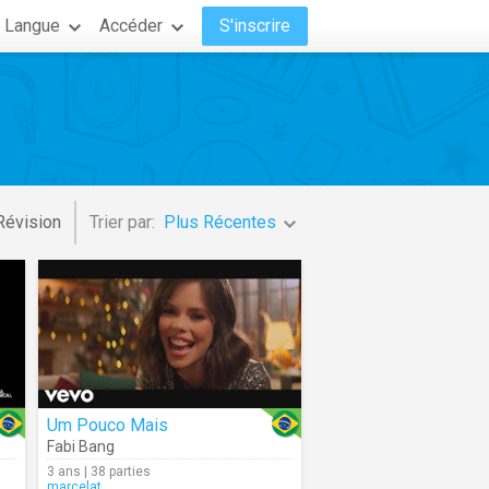
Langue
Accéder
S'inscrire
Révision
Trier par:
Plus Récentes
Um Pouco Mais
Fabi Bang
3 ans | 38 parties
marcelat