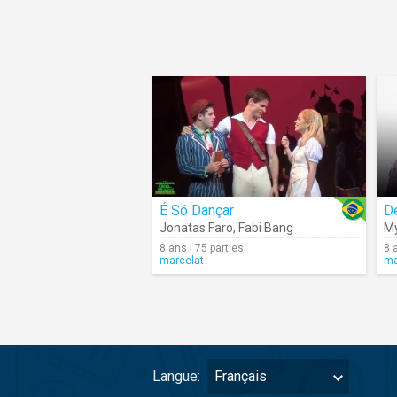
É Só Dançar
De
Jonatas Faro
,
Fabi Bang
My
8 ans | 75 parties
8 
marcelat
ma
Langue:
Français