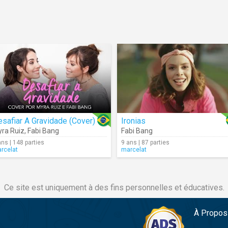
safiar A Gravidade (Cover)
Ironias
ra Ruiz
,
Fabi Bang
Fabi Bang
ans | 148 parties
9 ans | 87 parties
rcelat
marcelat
Ce site est uniquement à des fins personnelles et éducatives.
À Propos