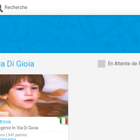
Recherche
a Di Gioia
En Attente de 
trove
genio In Via Di Gioia
ans | 947 parties
rlamarina