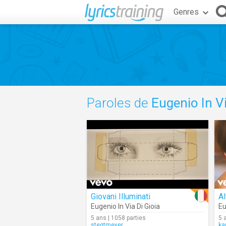
Genres
Paroles de
Eugenio In Vi
Giovani Illuminati
Al
Eugenio In Via Di Gioia
Eu
5 ans | 1058 parties
5 
stegtmeyer
ka