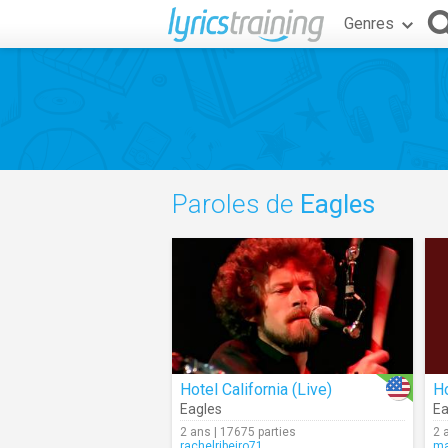
Genres
Paroles de
Eagles
Hotel California (Live)
Ho
Eagles
Ea
2 ans | 17675 parties
2 
rachelribeiro71
ma