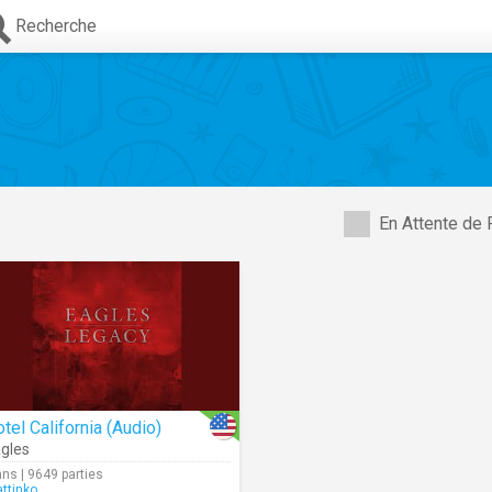
Recherche
En Attente de 
tel California (Audio)
gles
ans | 9649 parties
ttinko