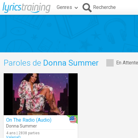
Genres
Recherche
Paroles de
Donna Summer
En Attent
On The Radio (Audio)
Donna Summer
4 ans | 2838 parties
ValeriaD