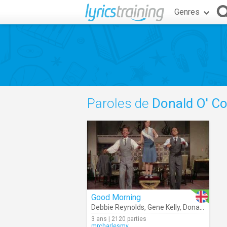
Genres
Paroles de
Donald O' C
Good Morning
Debbie Reynolds
,
Gene Kelly
,
Donald O' Connor
3 ans | 2120 parties
mrcharlesmy