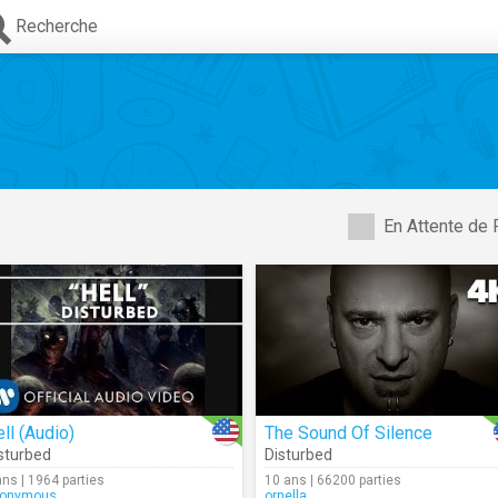
Recherche
En Attente de 
ll (Audio)
The Sound Of Silence
sturbed
Disturbed
ans | 1964 parties
10 ans | 66200 parties
onymous
ornella