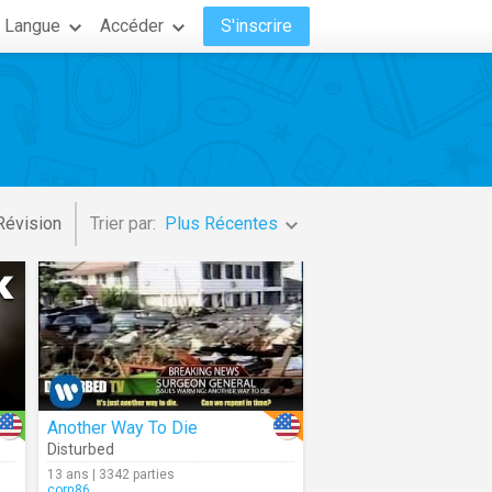
Langue
Accéder
S'inscrire
Révision
Trier par:
Plus Récentes
Another Way To Die
Disturbed
13 ans | 3342 parties
corn86