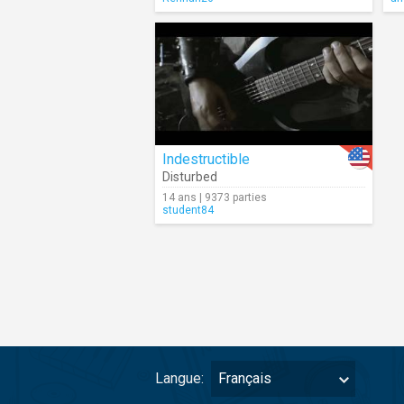
Indestructible
Disturbed
14 ans | 9373 parties
student84
Langue:
Français