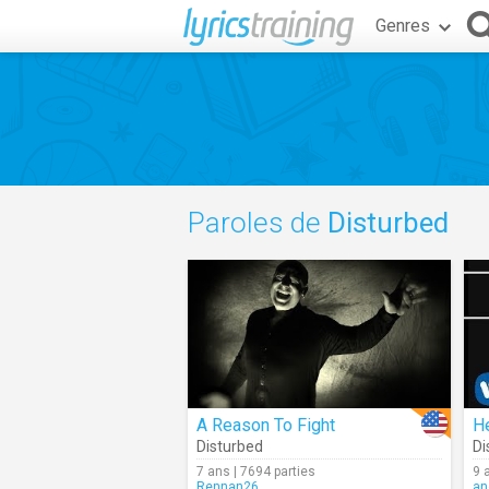
Genres
Paroles de
Disturbed
A Reason To Fight
He
Disturbed
Di
7 ans | 7694 parties
9 
Rennan26
an