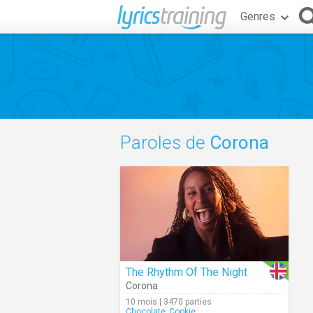
Genres
Paroles de
Corona
The Rhythm Of The Night
Corona
10 mois | 3470 parties
Chocolate_Cookie