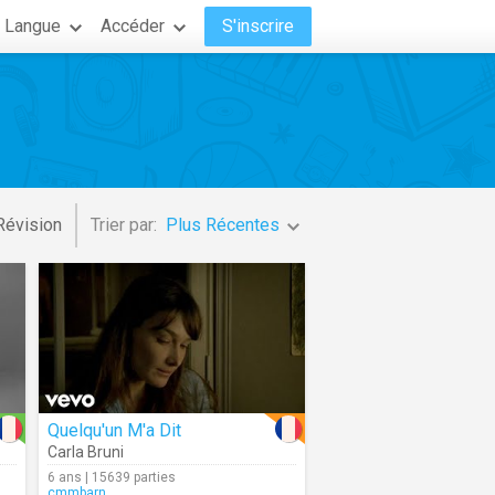
Langue
Accéder
S'inscrire
Révision
Trier par:
Plus Récentes
Quelqu'un M'a Dit
Carla Bruni
6 ans | 15639 parties
cmmbarn