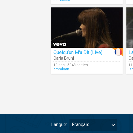
Quelqu’un M'a Dit (Live)
La
Carla Bruni
Ca
10 ans | 5348 parties
11
cmmbarn
la
Langue:
Français