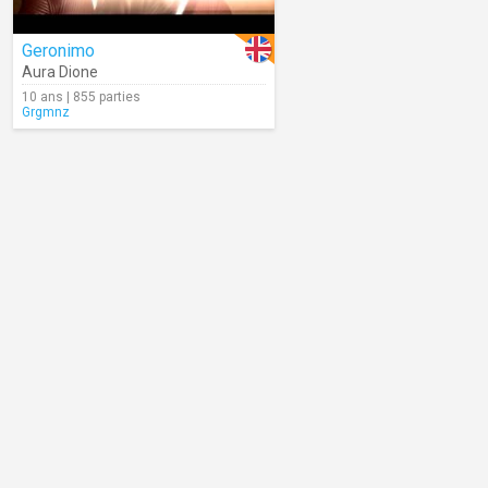
Geronimo
Aura Dione
10 ans | 855 parties
Grgmnz