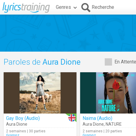
Genres
Recherche
Paroles de
Aura Dione
En Attent
Gay Boy (Audio)
Naima (Audio)
Aura Dione
Aura Dione
,
NATURE
2 semaines | 30 parties
2 semaines | 20 parties
Grgmnz
Grgmnz