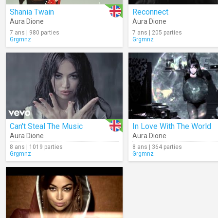
Shania Twain
Reconnect
Aura Dione
Aura Dione
7 ans | 980 parties
7 ans | 205 parties
Grgmnz
Grgmnz
Can't Steal The Music
In Love With The World
Aura Dione
Aura Dione
8 ans | 1019 parties
8 ans | 364 parties
Grgmnz
Grgmnz