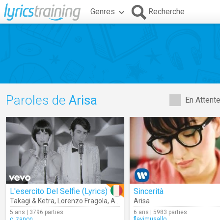
Genres
Recherche
Paroles de
Arisa
En Attent
L'esercito Del Selfie (Lyrics)
Sincerità
Takagi & Ketra
,
Lorenzo Fragola
,
Arisa
Arisa
5 ans | 3796 parties
6 ans | 5983 parties
c_zanon
flavimusallo