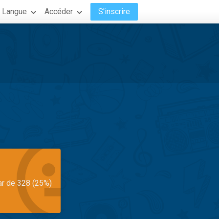
Langue
Accéder
S'inscrire
ar de 328 (25%)