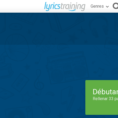
Genres
Débuta
Rellenar 33 p