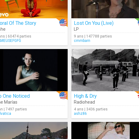
ral Of The Story
Lost On You (Live)
she
LP
ans | 60474 parties
9 ans | 147788 parties
AMEUSEFGFG
cmmbarn
o One Noticed
High & Dry
e Marías
Radiohead
an | 7497 parties
4 ans | 3436 parties
lvatica
ashz86