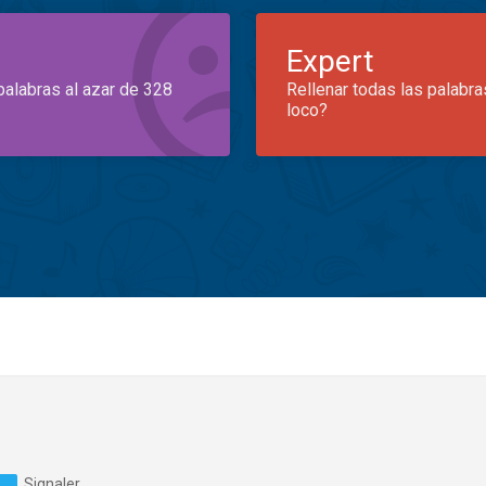
Expert
palabras al azar de 328
Rellenar todas las palabra
loco?
Signaler