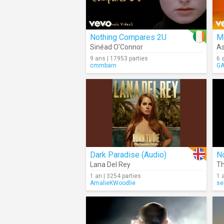
Nothing Compares 2U
Mo
Sinéad O'Connor
A
9 ans | 17953 parties
6 
cmmbarn
G
Dark Paradise (Audio)
N
Lana Del Rey
Th
1 an | 3254 parties
1 
AmalieKWoodlie
se