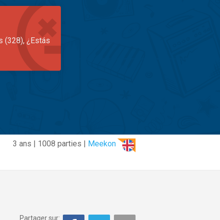
s (328), ¿Estás
3 ans | 1008 parties |
Meekon
Partager sur: