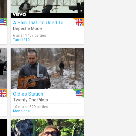
A Pain That I'm Used To
Depeche Mode
6 ans | 1457 parties
Tami1210
Oldies Station
Twenty One Pilots
10 mois | 629 parties
Mandinga