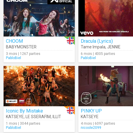
CHOOM
Dracula (Lyrics)
BABYMONSTER
Tame Impala
,
JENNIE
3 mois | 1267 parties
6 mois | 4005 parties
PabloBiel
PabloBiel
Iconic By Mistake
PINKY UP
KATSEYE
,
LE SSERAFIM
,
ILLIT
KATSEYE
1 mois | 3044 parties
4 mois | 6097 parties
PabloBiel
nicoole2099