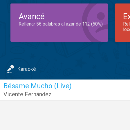
Avancé
E
Rellenar 56 palabras al azar de 112 (50%)
Rel
loc
Karaoké
Bésame Mucho (Live)
Vicente Fernández