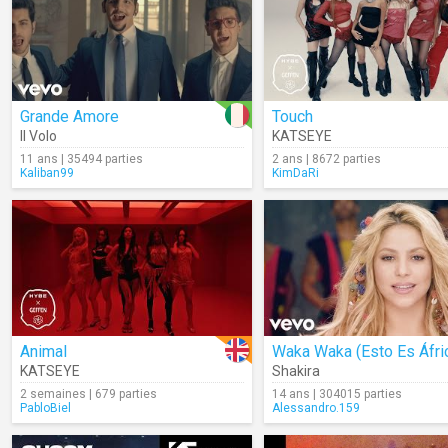
Grande Amore
Touch
Il Volo
KATSEYE
11 ans | 35494 parties
2 ans | 8672 parties
Kaliban99
KimDaRi
Animal
Waka Waka (Esto Es Áfri
KATSEYE
Shakira
2 semaines | 679 parties
14 ans | 304015 parties
PabloBiel
Alessandro.159