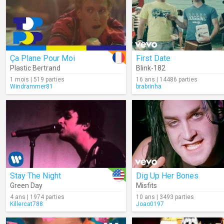
Ça Plane Pour Moi
First Date
Plastic Bertrand
Blink-182
1 mois | 519 parties
16 ans | 14486 parties
Windrammer81
brabrinha
Stay The Night
Dig Up Her Bones
Green Day
Misfits
4 ans | 1974 parties
10 ans | 3493 parties
Killercat788
Joao0197