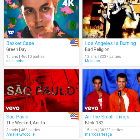
Basket Case
Los Angeles Is Burning
Green Day
Bad Religion
10 ans | 46610 parties
12 ans | 3237 parties
alichinche
Moleirao
São Paulo
All The Small Things
The Weeknd
,
Anitta
Blink-182
3 mois | 463 parties
15 ans | 30238 parties
AmalieKWoodlie
marcosarteaga