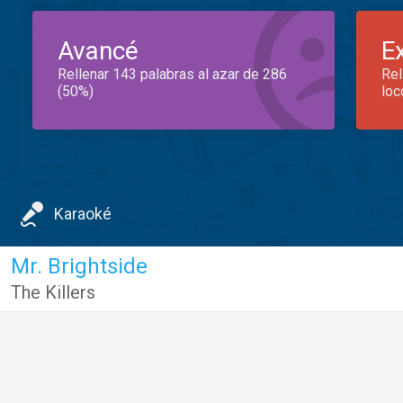
Avancé
E
Rellenar 143 palabras al azar de 286
Rel
(50%)
loc
Karaoké
Mr. Brightside
The Killers