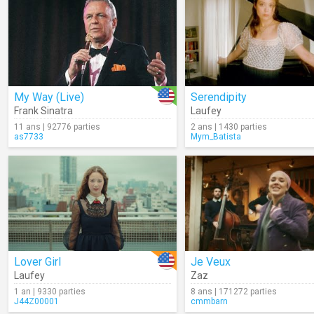
My Way (Live)
Serendipity
Frank Sinatra
Laufey
11 ans | 92776 parties
2 ans | 1430 parties
as7733
Mym_Batista
Lover Girl
Je Veux
Laufey
Zaz
1 an | 9330 parties
8 ans | 171272 parties
J44Z00001
cmmbarn