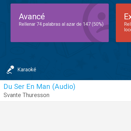
Avancé
E
Rellenar 74 palabras al azar de 147 (50%)
Rel
loc
Karaoké
Du Ser En Man (Audio)
Svante Thuresson