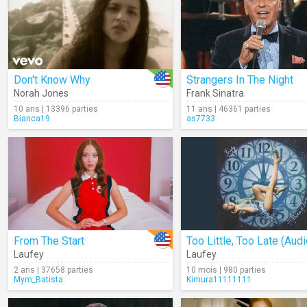
Don't Know Why
Strangers In The Night
Norah Jones
Frank Sinatra
10 ans | 13396 parties
11 ans | 46361 parties
Bianca19
as7733
From The Start
Too Little, Too Late (Audi
Laufey
Laufey
2 ans | 37658 parties
10 mois | 980 parties
Mym_Batista
Kimura11111111