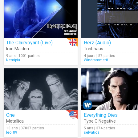
The Clairvoyant (Live)
Herz (Audio)
Iron Maiden
Treibhaus
9 ans | 1001 parties
4 jours | 57 parties
Nemipiu
Windrammer81
One
Everything Dies
Metallica
Type O Negative
13 ans | 37037 parties
5 ans | 374 parties
leo_89
selvatica