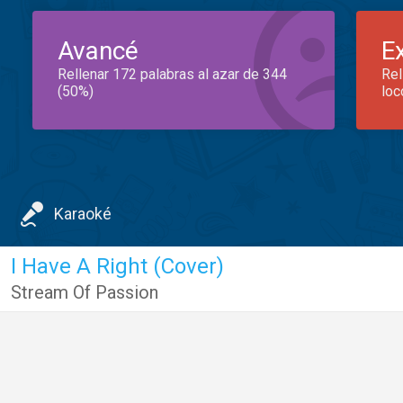
Avancé
E
Rellenar 172 palabras al azar de 344
Rel
(50%)
loc
Karaoké
I Have A Right (Cover)
Stream Of Passion