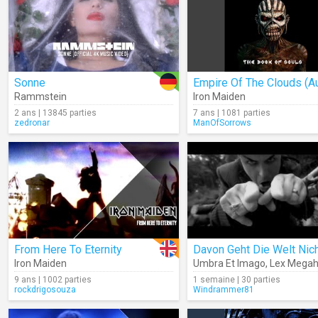
Sonne
Rammstein
Iron Maiden
2 ans | 13845 parties
7 ans | 1081 parties
zedronar
ManOfSorrows
From Here To Eternity
Iron Maiden
Umbra Et Imago
,
Lex Megah
9 ans | 1002 parties
1 semaine | 30 parties
rockdrigosouza
Windrammer81