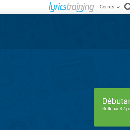
Genres
Débuta
Rellenar 47 p