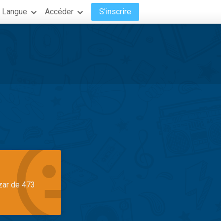
Langue
Accéder
S'inscrire
azar de 473