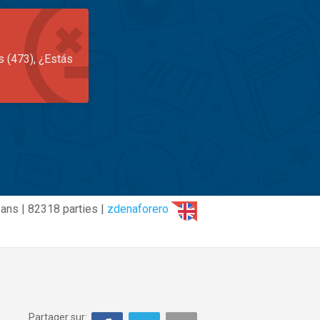
s (473), ¿Estás
 ans | 82318 parties |
zdenaforero
Partager sur: