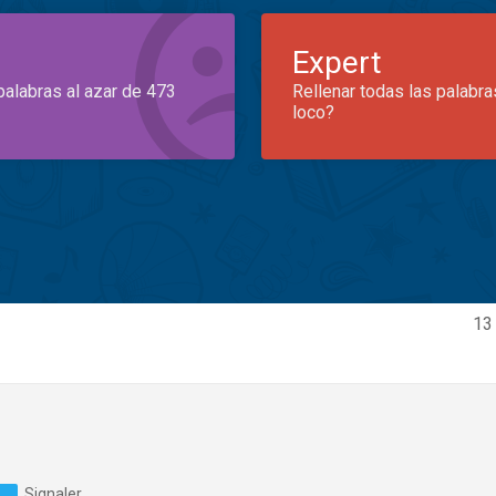
Expert
palabras al azar de 473
Rellenar todas las palabra
loco?
13
Signaler