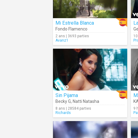
Mi Estrella Blanca
L
Fondo Flamenco
Ge
2 ans | 3693 parties
10
Avanz1
Pr
Sin Pijama
M
Becky G
,
Natti Natasha
K
8 ans | 28584 parties
9 
Richards
Pa