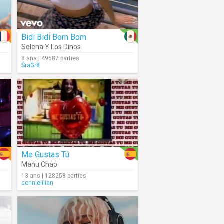
Bidi Bidi Bom Bom
Selena Y Los Dinos
8 ans | 49687 parties
SraGr8
Me Gustas Tú
Manu Chao
13 ans | 128258 parties
connielilian