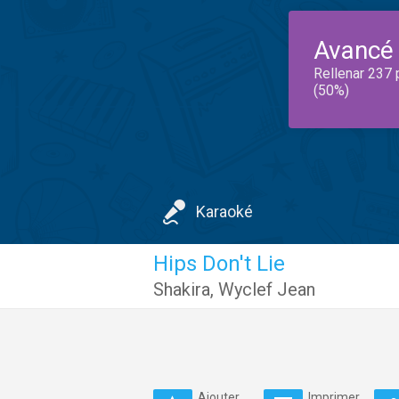
Avancé
Rellenar 237 
(50%)
Karaoké
Hips Don't Lie
Shakira
,
Wyclef Jean
Ajouter
Imprimer