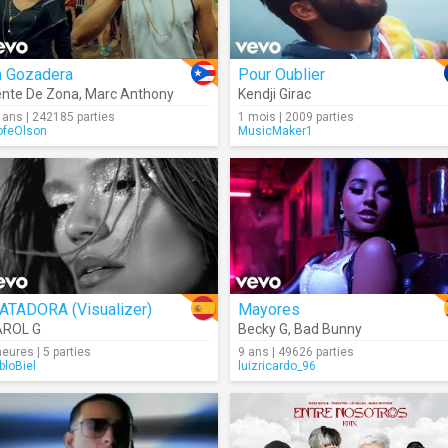
a Gozadera
Pour Oublier
nte De Zona
,
Marc Anthony
Kendji Girac
 ans | 242185 parties
1 mois | 2009 parties
ofeOlson
MusicMaker1
ATADORA (Visualizer)
Mayores
AROL G
Becky G
,
Bad Bunny
heures | 5 parties
9 ans | 49626 parties
bloBiel
luizricardo_96