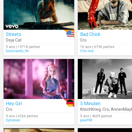
Streets
Bad Chick
Doja Cat
Cro
5 ans | 19718 parties
10 ans | 6796 parties
luizricardo_96
Cris.rios
Hey Girl
5 Minuten
Cro
KitschKrieg
,
Cro
,
AnnenMayKan
9 ans | 6266 parties
5 ans | 4609 parties
Dynesen
pearl98