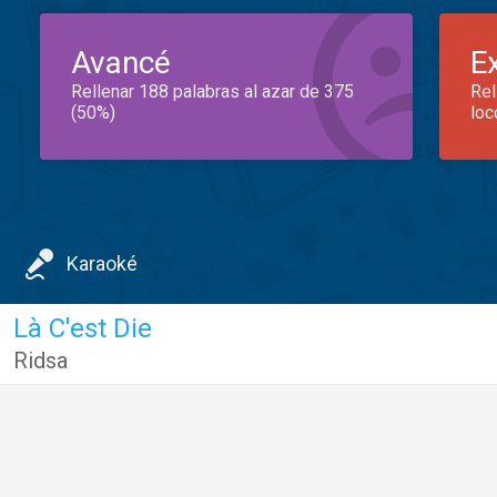
Avancé
E
Rellenar 188 palabras al azar de 375
Rel
(50%)
loc
Karaoké
Là C'est Die
Ridsa