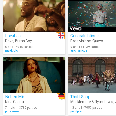
Location
Congratulations
Dave
,
Burna Boy
Post Malone
,
Quavo
6 ans | 4046 parties
9 ans | 61139 parties
javidpolo
anonymous
Neben Mir
Thrift Shop
Nina Chuba
Macklemore & Ryan Lewis
,
7 mois | 13780 parties
13 ans | 47957 parties
pmaseman
javidpolo