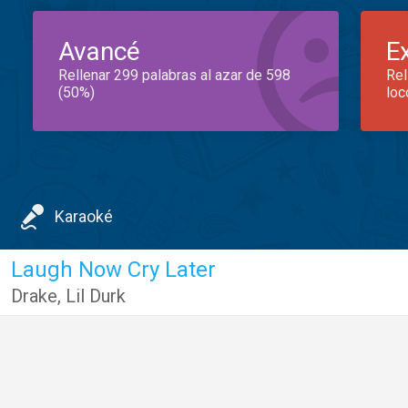
Avancé
E
Rellenar 299 palabras al azar de 598
Rel
(50%)
loc
Karaoké
Laugh Now Cry Later
Drake
,
Lil Durk