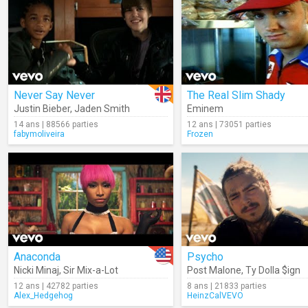
Never Say Never
The Real Slim Shady
Justin Bieber
,
Jaden Smith
Eminem
14 ans | 88566 parties
12 ans | 73051 parties
fabymoliveira
Frozen
Anaconda
Psycho
Nicki Minaj
,
Sir Mix-a-Lot
Post Malone
,
Ty Dolla $ign
12 ans | 42782 parties
8 ans | 21833 parties
Alex_Hedgehog
HeinzCalVEVO