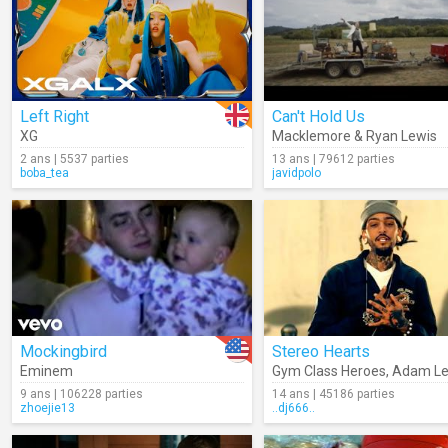
Left Right
Can't Hold Us
XG
Macklemore & Ryan Lewis
2 ans | 5537 parties
13 ans | 79612 parties
boba_tea
javidpolo
Mockingbird
Stereo Hearts
Eminem
Gym Class Heroes
,
Adam Le
9 ans | 106228 parties
14 ans | 45186 parties
zhoejie13
..dj666..