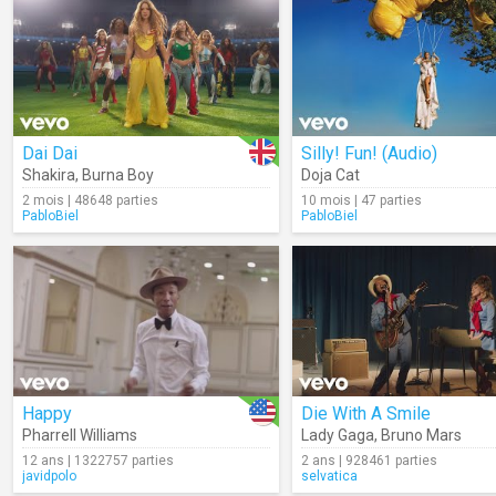
Dai Dai
Silly! Fun! (Audio)
Shakira
,
Burna Boy
Doja Cat
2 mois | 48648 parties
10 mois | 47 parties
PabloBiel
PabloBiel
Happy
Die With A Smile
Pharrell Williams
Lady Gaga
,
Bruno Mars
12 ans | 1322757 parties
2 ans | 928461 parties
javidpolo
selvatica