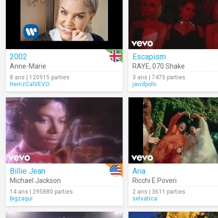
2002
Escapism
Anne-Marie
RAYE
,
070 Shake
8 ans | 120915 parties
3 ans | 7475 parties
HeinzCalVEVO
javidpolo
Billie Jean
Aria
Michael Jackson
Ricchi E Poveri
14 ans | 295880 parties
2 ans | 3611 parties
bigzaqui
selvatica