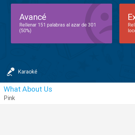
Avancé
E
Rellenar 151 palabras al azar de 301
Rel
(50%)
loc
Karaoké
What About Us
Pink