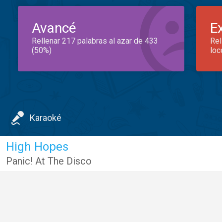
Avancé
E
Rellenar 217 palabras al azar de 433
Rel
(50%)
loc
Karaoké
High Hopes
Panic! At The Disco