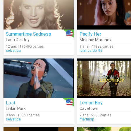
Summertime Sadness
Pacify Her
Lana Del Rey
Melanie Martinez
12 ans | 196495 parties
9 ans | 41882 parties
selvatica
luizricardo_96
Lost
Lemon Boy
Linkin Park
Cavetown
3 ans | 13863 parties
7 ans | 9555 parties
selvatica
martin3p