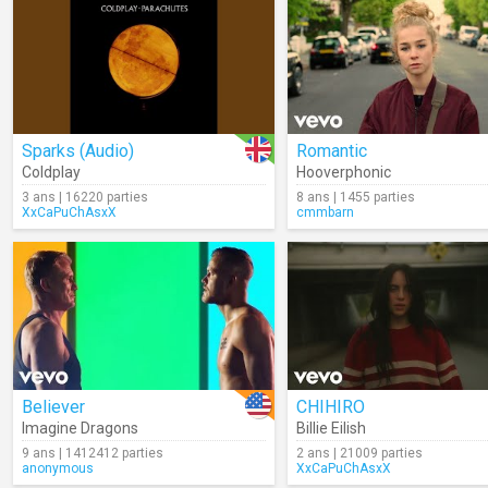
Sparks (Audio)
Romantic
Coldplay
Hooverphonic
3 ans | 16220 parties
8 ans | 1455 parties
XxCaPuChAsxX
cmmbarn
Believer
CHIHIRO
Imagine Dragons
Billie Eilish
9 ans | 1412412 parties
2 ans | 21009 parties
anonymous
XxCaPuChAsxX