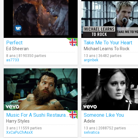
Perfect
Take Me To Your Heart
Ed Sheeran
Michael Learns To Rock
8 ans | 8190350 parties
13 ans | 36482 parties
as7733
arginbek
Music For A Sushi Restaurant
Someone Like You
Harry Styles
Adele
3 ans | 11559 parties
13 ans | 2088752 parties
XxCaPuChAsxX
selvatica