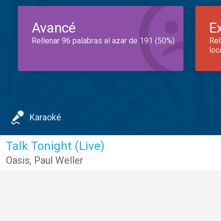
Avancé
E
Rellenar 96 palabras al azar de 191 (50%)
Rel
loc
Karaoké
Talk Tonight (Live)
Oasis
,
Paul Weller