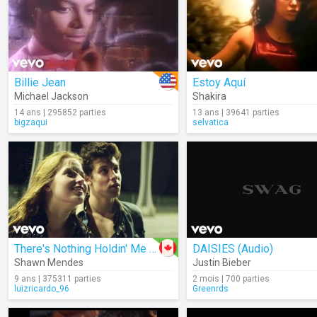
Billie Jean
Estoy Aquí
Michael Jackson
Shakira
14 ans | 295852 parties
13 ans | 39641 parties
bigzaqui
selvatica
There's Nothing Holdin' Me Back
DAISIES (Audio)
Shawn Mendes
Justin Bieber
9 ans | 375311 parties
2 mois | 700 parties
luizricardo_96
Greenrds