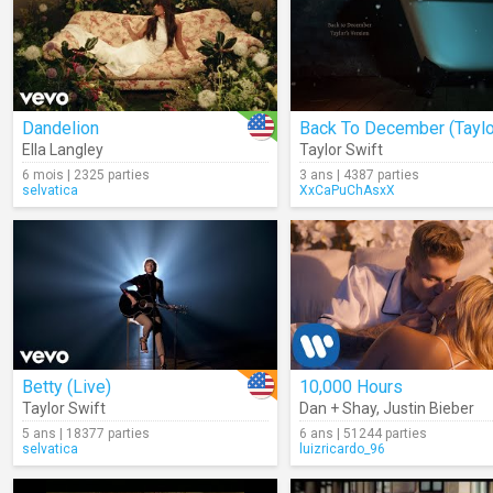
Dandelion
Ella Langley
Taylor Swift
6 mois | 2325 parties
3 ans | 4387 parties
selvatica
XxCaPuChAsxX
Betty (Live)
10,000 Hours
Taylor Swift
Dan + Shay
,
Justin Bieber
5 ans | 18377 parties
6 ans | 51244 parties
selvatica
luizricardo_96