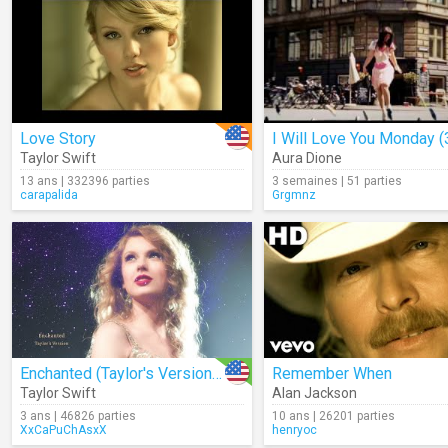
Love Story
I Will Love You Monday (
Taylor Swift
Aura Dione
13 ans | 332396 parties
3 semaines | 51 parties
carapalida
Grgmnz
Enchanted (Taylor's Version) (Lyrics)
Remember When
Taylor Swift
Alan Jackson
3 ans | 46826 parties
10 ans | 26201 parties
XxCaPuChAsxX
henryoc