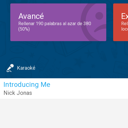
Avancé
E
Rellenar 190 palabras al azar de 380
Rel
(50%)
loc
Karaoké
Introducing Me
Nick Jonas