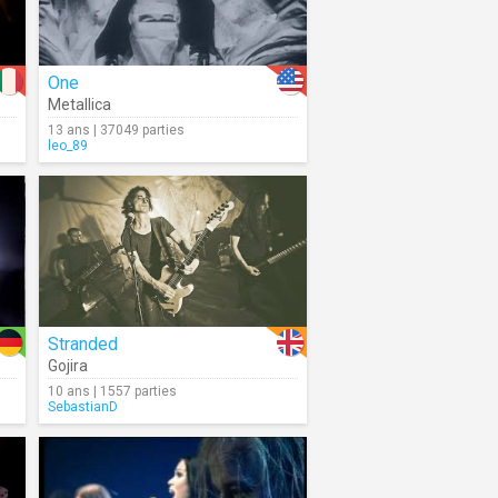
One
Metallica
13 ans | 37049 parties
leo_89
Stranded
Gojira
10 ans | 1557 parties
SebastianD