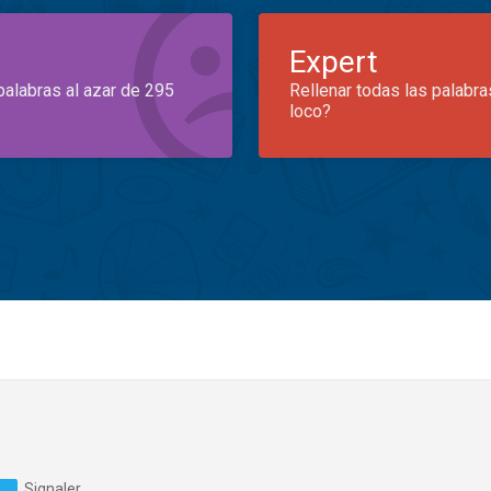
Expert
palabras al azar de 295
Rellenar todas las palabra
loco?
Signaler