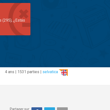
s (295), ¿Estás
4 ans | 1531 parties |
selvatica
Partager sur: