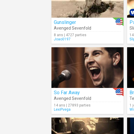
Gunslinger
P
Avenged Sevenfold
Sl
8 ans | 4727 parties
14
Joao0197
5l
So Far Away
B
Avenged Sevenfold
Te
14 ans | 27893 parties
1 j
LexiPvega
Wi