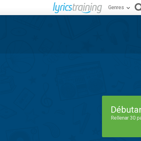
Genres
Débuta
Rellenar 30 p