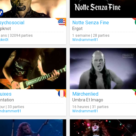
sychosocial
Notte Senza Fine
ipknot
Ergot
 ans | 32094 parties
1 semaine | 28 parties
ipkn0t
Windrammer81
ruixes
Märchenlied
ntation
Umbra Et Imago
our | 33 parties
16 heures | 31 parties
ndrammer81
Windrammer81