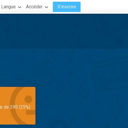
Langue
Accéder
S'inscrire
ar de 295 (25%)