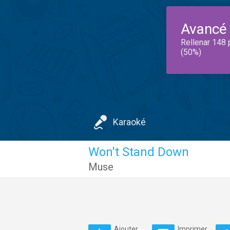
Avancé
Rellenar 148 
(50%)
Karaoké
Won't Stand Down
Muse
Ajouter
Imprimer