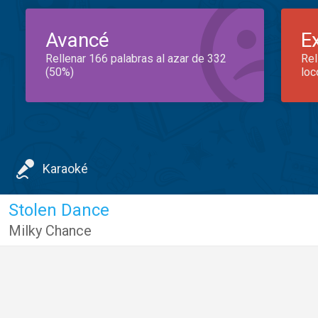
Avancé
E
Rellenar 166 palabras al azar de 332
Rel
(50%)
loc
Karaoké
Stolen Dance
Milky Chance