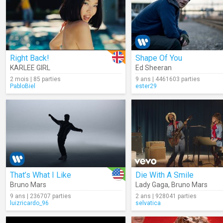
Right Back!
Shape Of You
KARLEE GIRL
Ed Sheeran
2 mois | 85 parties
9 ans | 4461603 parties
PabloBiel
ester29
That’s What I Like
Die With A Smile
Bruno Mars
Lady Gaga
,
Bruno Mars
9 ans | 236707 parties
2 ans | 928041 parties
luizricardo_96
selvatica