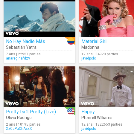
No Hay Nadie Más
Material Girl
Sebastián Yatra
Madonna
7 ans | 22957 parties
12 ans | 34920 parties
anareginafdz9
javidpolo
Pretty Isn't Pretty (Live)
Happy
Olivia Rodrigo
Pharrell Williams
2 ans | 10195 parties
12 ans | 1322653 parties
XxCaPuChAsxX
javidpolo