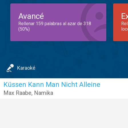
Avancé
E
Rellenar 159 palabras al azar de 318
Rel
(50%)
loc
Karaoké
Küssen Kann Man Nicht Alleine
Max Raabe
,
Namika