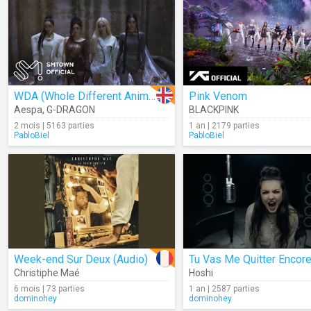
WDA (Whole Different Animal)
Pink Venom
Aespa
,
G-DRAGON
BLACKPINK
2 mois | 5163 parties
1 an | 2179 parties
PabloBiel
PabloBiel
Week-end Sur Deux (Audio)
Christiphe Maé
Hoshi
6 mois | 73 parties
1 an | 2587 parties
dominohey
dominohey