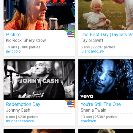
Picture
Kid Rock
,
Sheryl Crow
Taylor Swift
13 ans | 1880 parties
5 ans | 22297 parties
javidpolo
luizricardo_96
Redemption Day
You're Still The One
Johnny Cash
Shania Twain
6 ans | 6236 parties
13 ans | 25382 parties
munozcasanova
erackson