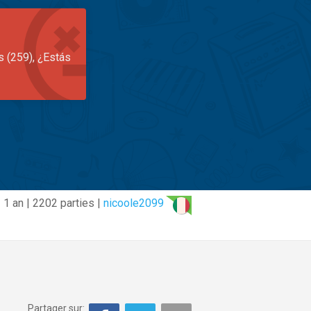
s (259), ¿Estás
1 an | 2202 parties |
nicoole2099
Partager sur: