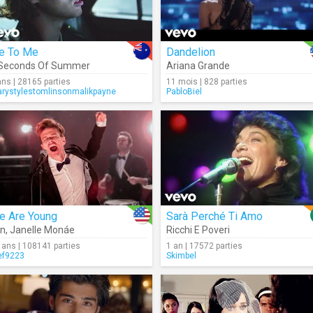
ie To Me
Dandelion
 Seconds Of Summer
Ariana Grande
ans | 28165 parties
11 mois | 828 parties
rystylestomlinsonmalikpayne
PabloBiel
e Are Young
Sarà Perché Ti Amo
un
,
Janelle Monáe
Ricchi E Poveri
 ans | 108141 parties
1 an | 17572 parties
ef9223
Skimbel