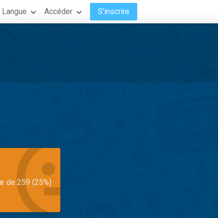
Langue
Accéder
S'inscrire
ar de 259 (25%)