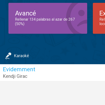
Avancé
E
Rellenar 134 palabras al azar de 267
Rel
(50%)
loc
Karaoké
Evidemment
Kendji Girac