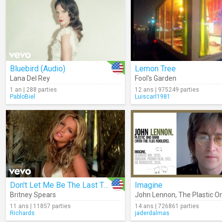
Bluebird (Audio)
Lemon Tree
Lana Del Rey
Fool's Garden
1 an | 288 parties
12 ans | 975249 parties
PabloBiel
Luiscarl1981
Don't Let Me Be The Last To Know
Imagine
Britney Spears
John Lennon
,
The Plastic O
11 ans | 11857 parties
14 ans | 726861 parties
Richards
jaderdalmas