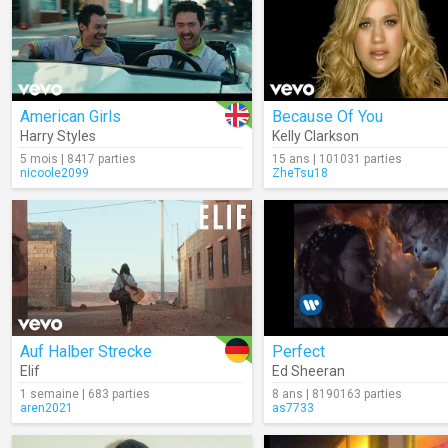
American Girls
Because Of You
Harry Styles
Kelly Clarkson
5 mois | 8417 parties
15 ans | 101031 parties
nicoole2099
ZheTsu18
Auf Halber Strecke
Perfect
Elif
Ed Sheeran
1 semaine | 683 parties
8 ans | 8190163 parties
aren2021
as7733